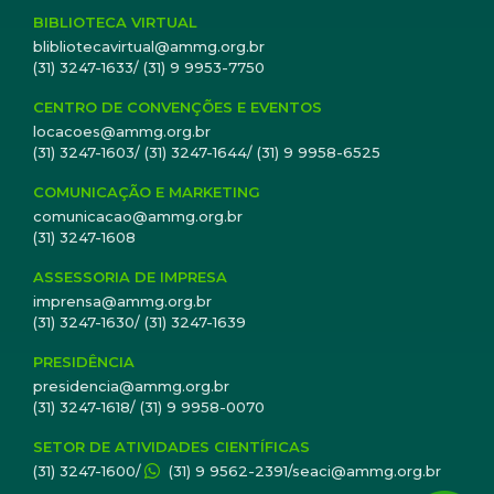
BIBLIOTECA VIRTUAL
blibliotecavirtual@ammg.org.br
(31) 3247-1633/ (31) 9 9953-7750
CENTRO DE CONVENÇÕES E EVENTOS
locacoes@ammg.org.br
(31) 3247-1603/ (31) 3247-1644/ (31) 9 9958-6525
COMUNICAÇÃO E MARKETING
comunicacao@ammg.org.br
(31) 3247-1608
ASSESSORIA DE IMPRESA
imprensa@ammg.org.br
(31) 3247-1630/ (31) 3247-1639
PRESIDÊNCIA
presidencia@ammg.org.br
(31) 3247-1618/ (31) 9 9958-0070
SETOR DE ATIVIDADES CIENTÍFICAS
(31) 3247-1600/
(31) 9 9562-2391/seaci@ammg.org.br