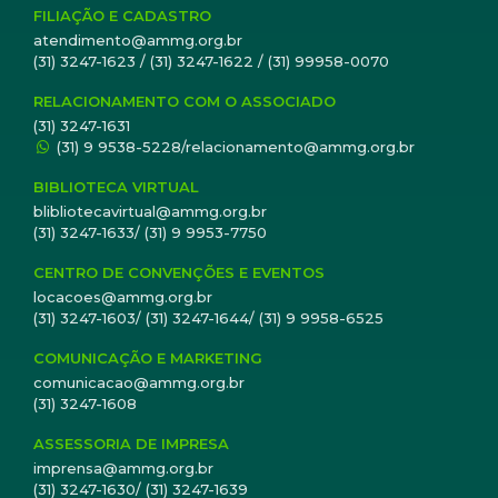
FILIAÇÃO E CADASTRO
atendimento@ammg.org.br
(31) 3247-1623 / (31) 3247-1622 / (31) 99958-0070
RELACIONAMENTO COM O ASSOCIADO
(31) 3247-1631
(31) 9 9538-5228/relacionamento@ammg.org.br
BIBLIOTECA VIRTUAL
blibliotecavirtual@ammg.org.br
(31) 3247-1633/ (31) 9 9953-7750
CENTRO DE CONVENÇÕES E EVENTOS
locacoes@ammg.org.br
(31) 3247-1603/ (31) 3247-1644/ (31) 9 9958-6525
COMUNICAÇÃO E MARKETING
comunicacao@ammg.org.br
(31) 3247-1608
ASSESSORIA DE IMPRESA
imprensa@ammg.org.br
(31) 3247-1630/ (31) 3247-1639