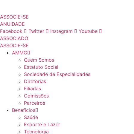
Ir
ÁRE
para
ASSOCIE-SE
o
ANUIDADE
conteúdo
Facebook
Twitter
Instagram
Youtube
ASSOCIADO
ASSOCIE-SE
AMMG
Quem Somos
Estatuto Social
Sociedade de Especialidades
Diretorias
Filiadas
Comissões
Parceiros
Benefícios
Saúde
Esporte e Lazer
Tecnologia