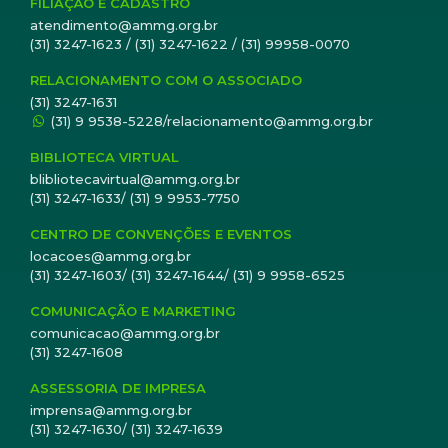
FILIAÇÃO E CADASTRO
atendimento@ammg.org.br
(31) 3247-1623 / (31) 3247-1622 / (31) 99958-0070
RELACIONAMENTO COM O ASSOCIADO
(31) 3247-1631
(31) 9 9538-5228/relacionamento@ammg.org.br
BIBLIOTECA VIRTUAL
blibliotecavirtual@ammg.org.br
(31) 3247-1633/ (31) 9 9953-7750
CENTRO DE CONVENÇÕES E EVENTOS
locacoes@ammg.org.br
(31) 3247-1603/ (31) 3247-1644/ (31) 9 9958-6525
COMUNICAÇÃO E MARKETING
comunicacao@ammg.org.br
(31) 3247-1608
ASSESSORIA DE IMPRESA
imprensa@ammg.org.br
(31) 3247-1630/ (31) 3247-1639