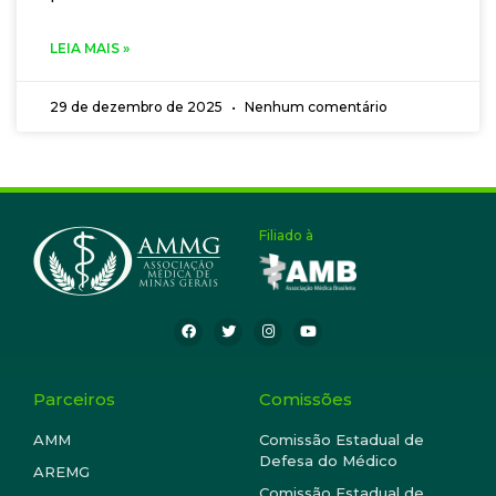
estado, e da população. Esses são os desejos da
diretoria da Associação Médica de Minas Gerais.
LEIA MAIS »
29 de dezembro de 2025
Nenhum comentário
Filiado à
Parceiros
Comissões
AMM
Comissão Estadual de
Defesa do Médico
AREMG
Comissão Estadual de