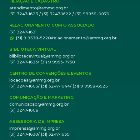
FILIAÇÃO E CADASTRO
atendimento@ammg.org.br
(31) 3247-1623 / (31) 3247-1622 / (31) 99958-0070
RELACIONAMENTO COM O ASSOCIADO
(31) 3247-1631
(31) 9 9538-5228/relacionamento@ammg.org.br
BIBLIOTECA VIRTUAL
blibliotecavirtual@ammg.org.br
(31) 3247-1633/ (31) 9 9953-7750
CENTRO DE CONVENÇÕES E EVENTOS
locacoes@ammg.org.br
(31) 3247-1603/ (31) 3247-1644/ (31) 9 9958-6525
COMUNICAÇÃO E MARKETING
comunicacao@ammg.org.br
(31) 3247-1608
ASSESSORIA DE IMPRESA
imprensa@ammg.org.br
(31) 3247-1630/ (31) 3247-1639