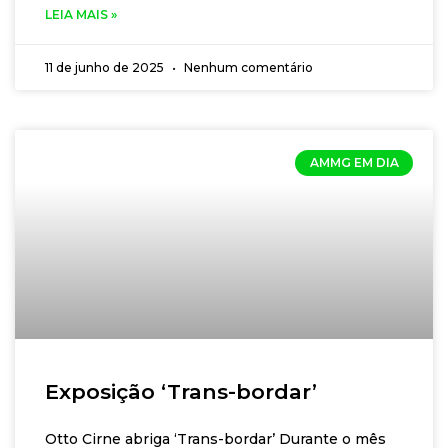
residentes e médicos, com a metodologia
LEIA MAIS »
Grading of Recommendantions Assesment
Development and Evaluation (Grade),
11 de junho de 2025
Nenhum comentário
recomendada pela organização Mundial de Saúde
(OMS). 📍Sócios Sammg e AMMG têm desconto
de 50%. 📍Inscreva-se!
AMMG EM DIA
Exposição ‘Trans-bordar’
Otto Cirne abriga ‘Trans-bordar’ Durante o mês