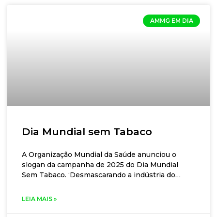
AMMG EM DIA
Dia Mundial sem Tabaco
A Organização Mundial da Saúde anunciou o
slogan da campanha de 2025 do Dia Mundial
Sem Tabaco. ‘Desmascarando a indústria do
tabaco: expondo as táticas das empresas para
deixar os produtos de tabaco e
LEIA MAIS »
nicotina mais atrativos’. Este ano, a campanha
mostra as tácticas que as indústrias do tabaco e