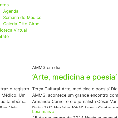
ntos
Agenda
Semana do Médico
Galeria Otto Cirne
lioteca Virtual
tato
AMMG em dia
‘Arte, medicina e poesia’
raz o registro
Terça Cultural ‘Arte, medicina e poesia’ 
o Médico. Um
AMMG, acontece um grande encontro com 
 que também
Armando Carneiro e o jornalista César Vanu
es. Veja
Data: 3/12 Horário: 19h30 Local: Centro 
Leia mais »
AMMG (Auditório Borges da Costa). Avenida
25 de novembro de 2024
Nenhum comentá