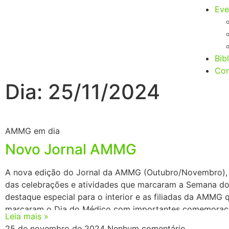
Eve
Bib
Con
Dia: 25/11/2024
AMMG em dia
Novo Jornal AMMG
A nova edição do Jornal da AMMG (Outubro/Novembro), t
das celebrações e atividades que marcaram a Semana d
destaque especial para o interior e as filiadas da AMMG
marcaram o Dia do Médico com importantes comemoraçõ
Leia mais »
também nessa publicação: LINK PUBLICAÇÃO:
25 de novembro de 2024
Nenhum comentário