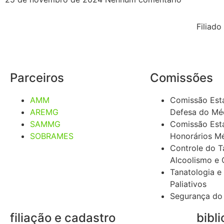
https://ammg.org.br/jornal-novo/
Filiado
Parceiros
Comissões
AMM
Comissão Est
AREMG
Defesa do Mé
SAMMG
Comissão Est
SOBRAMES
Honorários M
Controle do 
Alcoolismo e 
Tanatologia e
Paliativos
Segurança do
filiação e cadastro
bibli