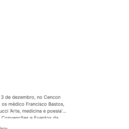
Dia 3 de dezembro, no Cencon
os médico Francisco Bastos,
cci ‘Arte, medicina e poesia’
de Convenções e Eventos da
 João Pinheiro, 161, Centro,
rio